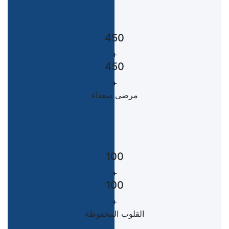
450
+
450
+
مرضى سعداء
100
+
100
+
القلوب المحفوظة