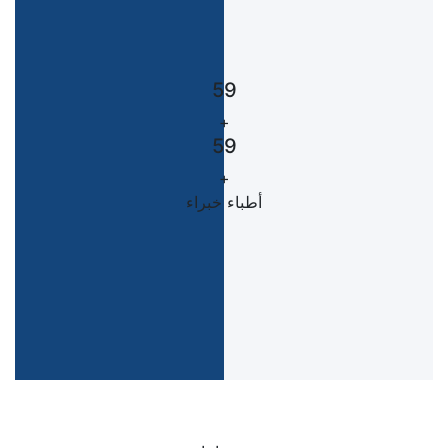
59
+
59
+
أطباء خبراء